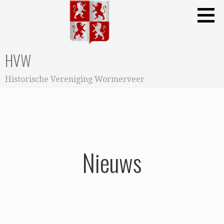
Ga
naar
de
inhoud
HVW
Historische Vereniging Wormerveer
Nieuws