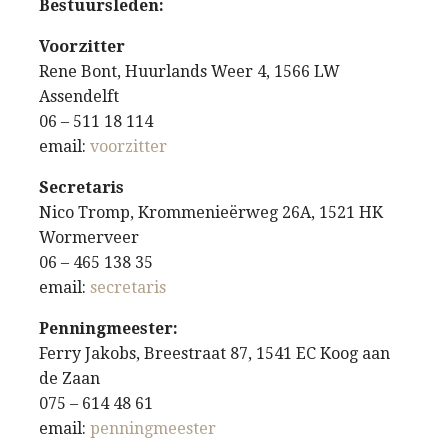
Bestuursleden:
Voorzitter
Rene Bont, Huurlands Weer 4, 1566 LW
Assendelft
06 – 511 18 114
email:
voorzitter
Secretaris
Nico Tromp, Krommenieërweg 26A, 1521 HK
Wormerveer
06 – 465 138 35
email:
secretaris
Penningmeester:
Ferry Jakobs, Breestraat 87, 1541 EC Koog aan
de Zaan
075 – 614 48 61
email:
penningmeester