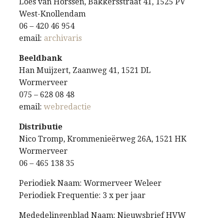
Loes van Horssen, Bakkersstraat 41, 1525 PV
West-Knollendam
06 – 420 46 954
email:
archivaris
Beeldbank
Han Muijzert, Zaanweg 41, 1521 DL
Wormerveer
075 – 628 08 48
email:
webredactie
Distributie
Nico Tromp, Krommenieërweg 26A, 1521 HK
Wormerveer
06 – 465 138 35
Periodiek Naam: Wormerveer Weleer
Periodiek Frequentie: 3 x per jaar
Mededelingenblad Naam: Nieuwsbrief HVW