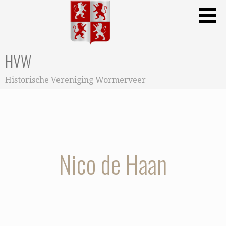
Ga
naar
de
inhoud
HVW
Historische Vereniging Wormerveer
Nico de Haan