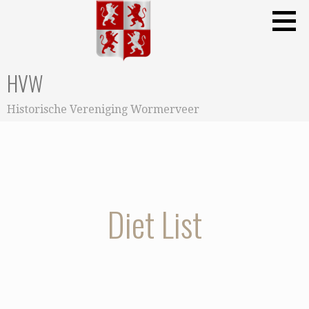
Ga
naar
de
inhoud
HVW
Historische Vereniging Wormerveer
Diet List