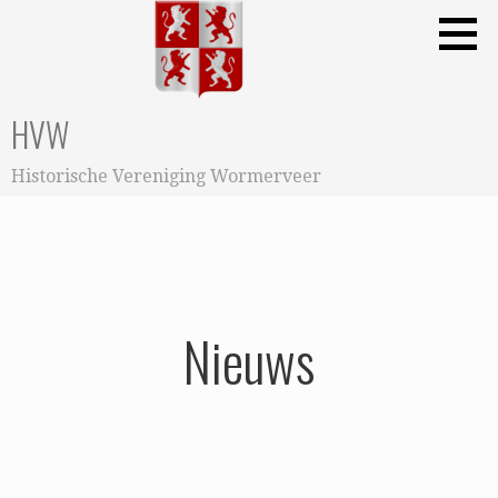
Ga
naar
de
inhoud
HVW
Historische Vereniging Wormerveer
Nieuws