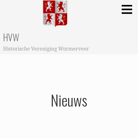
Ga
naar
de
inhoud
HVW
Historische Vereniging Wormerveer
Nieuws